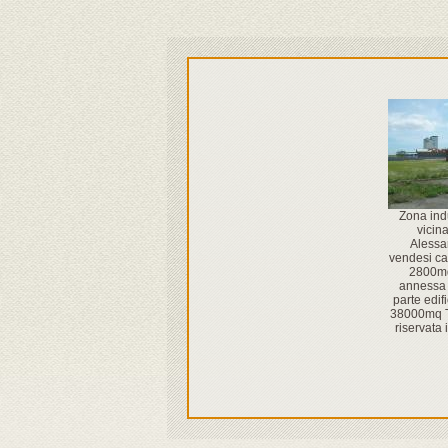
Zona indu
vicin
Alessa
vendesi c
2800m
annessa 
parte edifi
38000mq T
riservata i