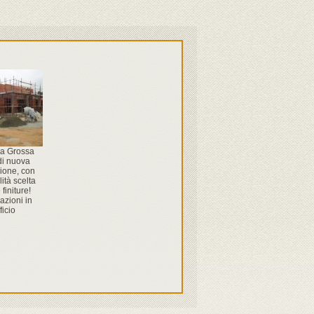
a Grossa
 di nuova
ione, con
lità scelta
 finiture!
azioni in
ficio