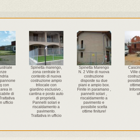
striale
Spinetta marengo,
Spinetta Marengo
Cascin
anze
zona centrale In
N. 2 Ville di nuova
Ville
ndria
contesto di nuova
costruzione
costruz
apannone
costruzione ampio
disposte su due
possibi
q con
trilocale con
piani e ampio box.
ottime
area in
giardino esclusivo ,
Finite in paramano ,
Inform
cabile di
cantina e posto auto
pannelli solari ,
uf
rattativa
di proprietà.
riscaldamento a
n ufficio
Pannelli solari e
pavimento e
riscaldamento a
possibile scelta
pavimento.
ottime finiture!
Trattativa in ufficio